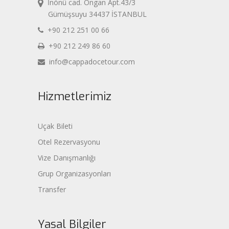
İnönü cad. Ongan Apt.43/3
Gümüşsuyu 34437 İSTANBUL
+90 212 251 00 66
+90 212 249 86 60
info@cappadocetour.com
Hizmetlerimiz
Uçak Bileti
Otel Rezervasyonu
Vize Danışmanlığı
Grup Organizasyonları
Transfer
Yasal Bilgiler