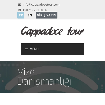
info@cappadocetour.com
+90 212 251 00 66
TR
EN
GİRİŞ YAPIN
MENU
Vize
Danışmanlığı